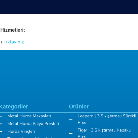
Hizmetleri:
Tıklayınız
in
Kategoriler
Ürünler
Metal Hurda Makasları
Leopard | 3 Sıkıştırmalı Sürekli
Pres
Metal Hurda Balya Presleri
Tiger | 3 Sıkıştırmalı Kapaklı
Hurda Vinçleri
Pres