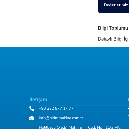
Değerlerimiz
Bilgi Toplumu 
Detaylı Bilgi İç
İletişim
+90 232 877 17 77
info@birimmakina.com.tr
Halilbeyli O.S.B. Mah. İzmir Cad. No : 11/2 PK: