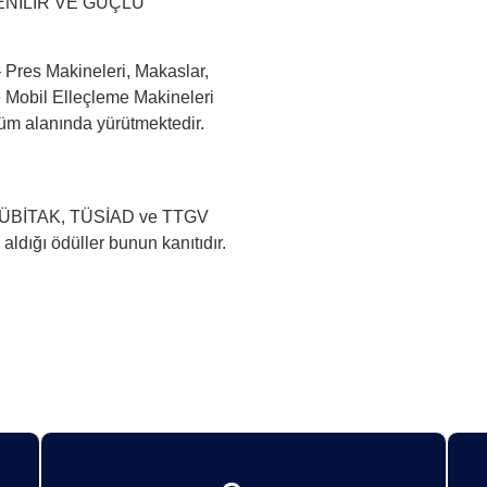
GÜVENİLİR VE GÜÇLÜ
 Pres Makineleri, Makaslar,
ve Mobil Elleçleme Makineleri
şüm alanında yürütmektedir.
a TÜBİTAK, TÜSİAD ve TTGV
aldığı ödüller bunun kanıtıdır.