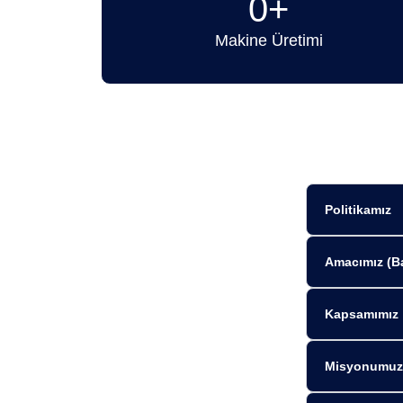
0
+
Makine Üretimi
Politikamız
Amacımız (B
Kapsamımız
Misyonumuz