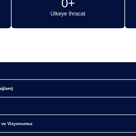
0
+
Ülkeye İhracat
ağlam)
 ve Vizyonumuz