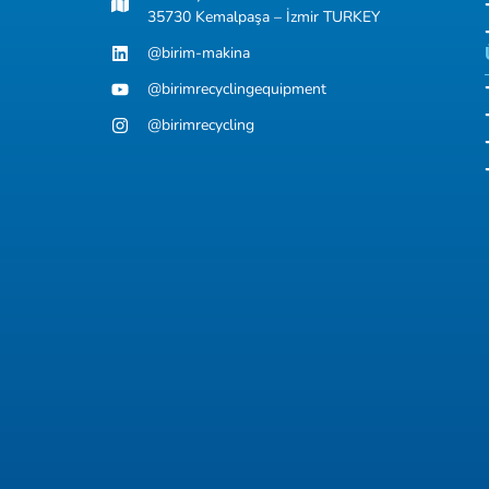
35730 Kemalpaşa – İzmir TURKEY
@birim-makina
@birimrecyclingequipment
@birimrecycling