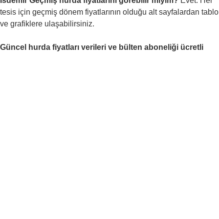
İsdemir Geçmiş hurda fiyatlarını görebilir miyim?
Evet. Her
tesis için geçmiş dönem fiyatlarının olduğu alt sayfalardan tablo
ve grafiklere ulaşabilirsiniz.
Güncel hurda fiyatları verileri ve bülten aboneliği ücretli
midir?
Hayır. ilgili sayfalardaki veriler ve bülten tamamen
ücretsizdir.
Haftalık fiyat bültenine ücretsiz abone