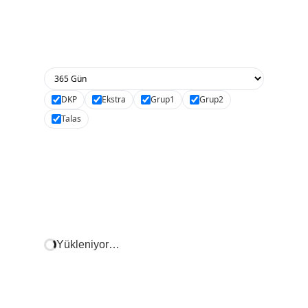
DKP
Ekstra
Grup1
Grup2
Talas
Yükleniyor…