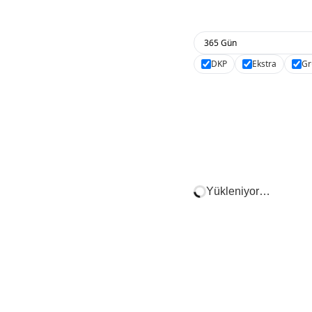
DKP
Ekstra
Gr
Yükleniyor…