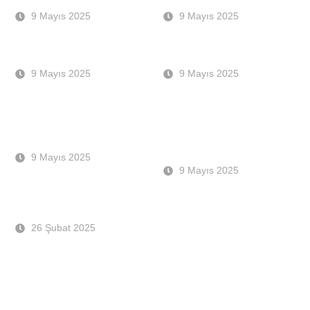
EKİM DUBAI
ISTANBUL
9 Mayıs 2025
9 Mayıs 2025
BAUMA 2022 – MUNICH
METEC 2023 EXHIBITION
9 Mayıs 2025
9 Mayıs 2025
FABEX 2023 Metal & Steel
Sponsorship of the
Exhibition Egypt
SteelOrbis Conference &
IREPAS
9 Mayıs 2025
9 Mayıs 2025
FABEX Saudi Arabia 2023
Exhibition
26 Şubat 2025