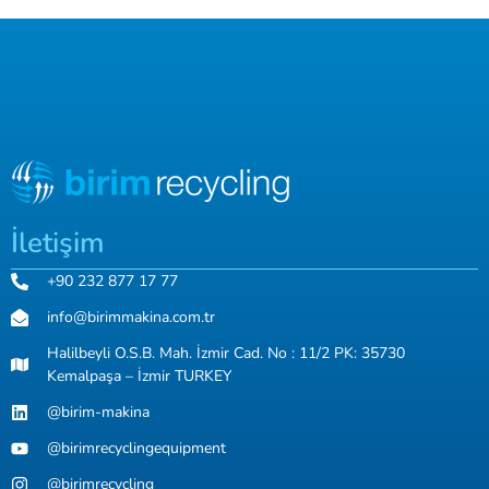
İletişim
+90 232 877 17 77
info@birimmakina.com.tr
Halilbeyli O.S.B. Mah. İzmir Cad. No : 11/2 PK: 35730
Kemalpaşa – İzmir TURKEY
@birim-makina
@birimrecyclingequipment
@birimrecycling